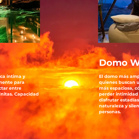
Domo W
ca íntima y
El domo más amp
lmente para
quienes buscan 
tar entre
más espaciosa, c
finitas. Capacidad
perder intimidad 
disfrutar estadía
naturaleza y sile
personas.