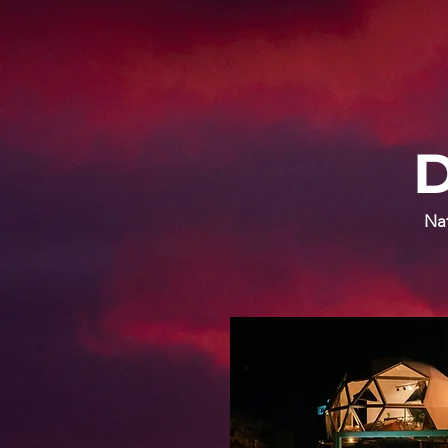
D
Nat