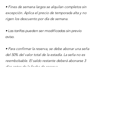
• Fines de semana largos se alquilan completos sin
excepción. Aplica el precio de temporada alta y no
rigen los descuento por día de semana.
•
Las tarifas pueden ser modificadas sin pre
vio
aviso.
• Para confirmar la reserva, se debe abonar una seña
del 50% del valor total de la estadía. La seña no es
reembolsable. El saldo restante deberá abonarse 3
días antes de la fecha de reserva.
•
En caso de que el huésped desee cambiar la fecha
de la reserva, se cobrará un adicional del 20% del
valor total actualizado
, y solo puede hacerse como
mínimo
con
una semana de anticipación. En caso
contrario, perderá la seña realizada.
•
El domo Inti tiene una capacidad máxima de 2
personas y el domo Wasi de 4 personas.
•
No se reciben mascotas